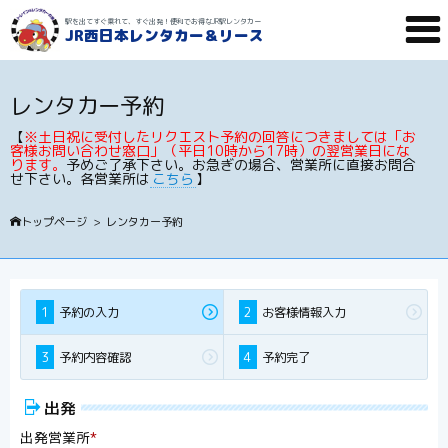

駅を出てすぐ乗れて、すぐ出発！便利でお得なJR駅レンタカー
JR西日本レンタカー＆リース
レンタカー予約
【
※土日祝に受付したリクエスト予約の回答につきましては「お
客様お問い合わせ窓口」（平日10時から17時）の翌営業日にな
ります。
予めご了承下さい。お急ぎの場合、営業所に直接お問合
せ下さい。各営業所は
こちら
】
トップページ
>
レンタカー予約
1
予約の入力
2
お客様情報入力
3
予約内容確認
4
予約完了

出発
出発営業所
*